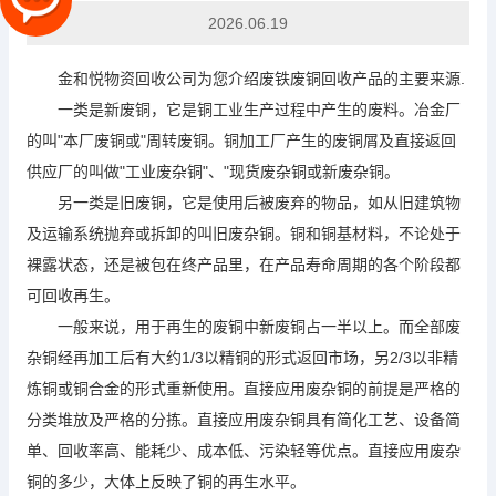
2026.06.19
金和悦物资回收公司为您介绍废铁废铜回收产品的主要来源.
一类是新废铜，它是铜工业生产过程中产生的废料。冶金厂
的叫"本厂废铜或"周转废铜。铜加工厂产生的废铜屑及直接返回
供应厂的叫做"工业废杂铜"、"现货废杂铜或新废杂铜。
另一类是旧废铜，它是使用后被废弃的物品，如从旧建筑物
及运输系统抛弃或拆卸的叫旧废杂铜。铜和铜基材料，不论处于
裸露状态，还是被包在终产品里，在产品寿命周期的各个阶段都
可回收再生。
一般来说，用于再生的废铜中新废铜占一半以上。而全部废
杂铜经再加工后有大约1/3以精铜的形式返回市场，另2/3以非精
炼铜或铜合金的形式
重新使用。直接应用废杂铜的前提是严格的
分类堆放及严格的分拣。直接应用废杂铜具有简化工艺、设备简
单、回收率高、能耗少、成本低、污染轻等优点。直接应用废杂
铜的多少，大体上反映了铜的再生水平。